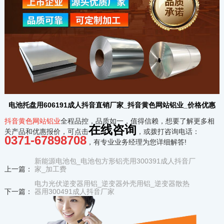
电池托盘用606191成人抖音直销厂家_抖音黄色网站铝业_价格优惠
抖音黄色网站铝业
全程品控，品质如一，值得信赖，想要了解更多相
在线咨询
关产品和优惠报价，可点击
，或拨打咨询电话：
0371-67898708
，有专业业务经理为您详细解答!
新能源电池包_电池包方形铝壳用300391成人抖音厂
上一篇：
家_加工费
电力光伏逆变器用铝_逆变器外壳用铝_逆变器散热
下一篇：
器用300491成人抖音厂家